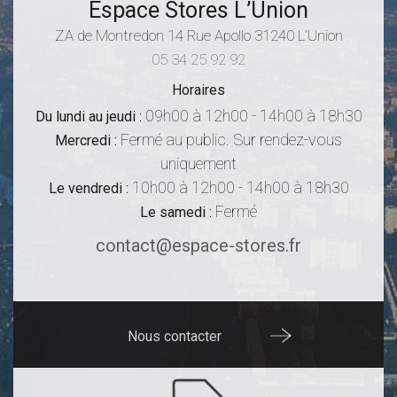
Espace Stores L’Union
ZA de Montredon
14 Rue Apollo
31240
L’Union
05 34 25 92 92
Horaires
09h00 à 12h00 - 14h00 à 18h30
Du lundi au jeudi :
Fermé au public. Sur rendez-vous
Mercredi :
uniquement
10h00 à 12h00 - 14h00 à 18h30
Le vendredi :
Fermé
Le samedi :
contact@espace-stores.fr
Nous contacter