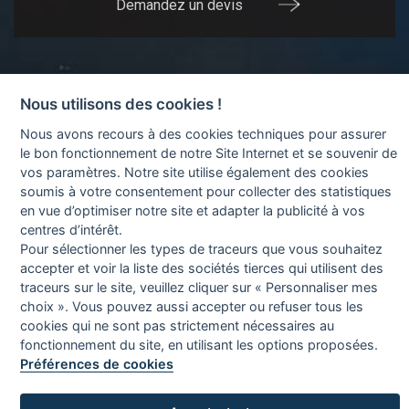
Demandez un devis
Nous utilisons des cookies !
Nous avons recours à des cookies techniques pour assurer
le bon fonctionnement de notre Site Internet et se souvenir de
Espace Stores
- Tous droits réservés -
Politique de
vos paramètres. Notre site utilise également des cookies
confidentialité
-
Mentions Légales
-
Recrutement
- Réalisé
soumis à votre consentement pour collecter des statistiques
avec ❤ par l'
Agence web Lounce
. Espace Stores, le spécialiste
en vue d’optimiser notre site et adapter la publicité à vos
des
stores
,
fermetures
,
parasols
et
pergolas
à
Toulouse
centres d’intérêt.
Pour sélectionner les types de traceurs que vous souhaitez
accepter et voir la liste des sociétés tierces qui utilisent des
traceurs sur le site, veuillez cliquer sur « Personnaliser mes
choix ». Vous pouvez aussi accepter ou refuser tous les
cookies qui ne sont pas strictement nécessaires au
fonctionnement du site, en utilisant les options proposées.
Préférences de cookies