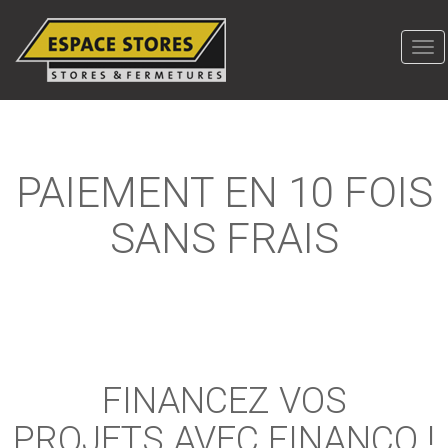
To
nav
Aller
au
contenu
PAIEMENT EN 10 FOIS
principal
SANS FRAIS
FINANCEZ VOS
PROJETS AVEC FINANCO !